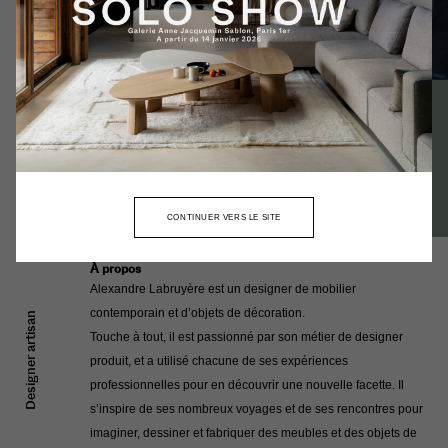
Actualités
Contact
Portrait
INSTAGRAM
FACEBOOK
CATALOGUE
< RETOUR AUX COLLECTIONS
CONTINUER VERS LE SITE
À propos
Alexandre Labruyère est un designer de mobilier
contemporain et d’objets de décoration.
Designer artisan
Touche à tout, il est passionné par son métier de designer
produit, et a utilisé chacune de ses expériences
professionnelles pour en découvrir une nouvelle facette. Il
s’inspire de ses nombreux voyages et de ses rencontres pour
imaginer, dessiner et fabriquer des meubles et des objets de