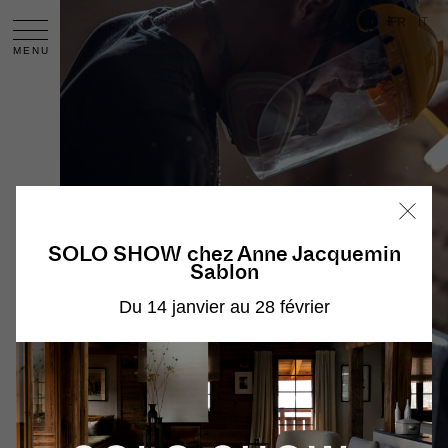
EN
FR
IT
MENU
SOLO SHOW chez Anne Jacquemin
Sablon
Du 14 janvier au 28 février
Collections
Alexandre Labruyère
Portrait